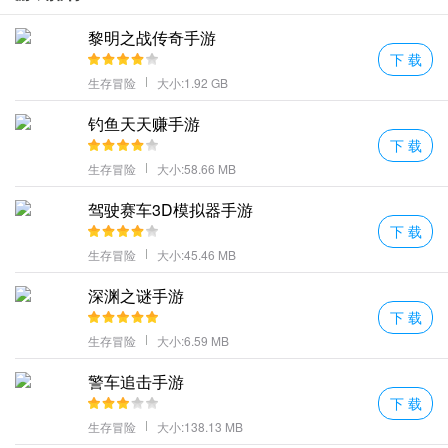
意外发现这像素风的小游戏居然贼鸡儿好玩?
前来调查一桩诡异的青少年下落不明全球从此解开有关异世的神秘
黎明之战传奇手游
诡计。
下 载
生存冒险
大小:1.92 GB
背景设定在世纪年代的印第安纳州一个小男孩神秘地消失了。
怪奇物语1984编辑心得
钓鱼天天赚手游
游戏中每位角色都具有独特的解决问题能力
下 载
非常不错的像素手游游戏中不仅有多种玩法而且还有一些隐藏的玩
生存冒险
大小:58.66 MB
法在游戏中可以开始冒险收集不同的线索和道具进入这个神秘的幻
驾驶赛车3D模拟器手游
想世界迎接新的冒险游戏。
下 载
很多谜题都需要他的远程攻击才能解开
生存冒险
大小:45.46 MB
满血时的攻击有特技比如牛仔是疾冲拳。
深渊之谜手游
怪奇物语1984游戏规则
下 载
复古游戏的类型还是比较有怀旧情感的这个游戏玩起来让自己想到
生存冒险
大小:6.59 MB
了玩掌机的童年。
警车追击手游
多人在线操作震撼战斗对决千奇白怪成长冒险关卡重重等你来战
下 载
玩家可以在游戏中感受到更多故事和挑战解锁更多玩法多重游戏谜
生存冒险
大小:138.13 MB
题创造独特模式收集资源强化装备的能力。