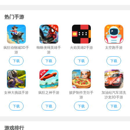
怪奇物语1984评价
创意想法的
游戏
机制集合消除的剧情过关挑战精彩纷呈！
热门手游
游戏的整体风格采用经典的像素冒险为您带来让您感受童年趣味的
游戏氛围。
对于那些想要探索的人来说地图是巨大的故事超丰富的故事派对的
最爱玩起来很神奇给你意想不到的精彩。
疯狂动物城3D手
蜘蛛侠绳英雄手
火焰英雄2手游
太空跑手游
游
游
背景音乐和BGM的大地图以及许多物品和武器装备的集合为玩家带
来最有趣的探索体验。像素动作冒险玩起来很神奇给你意想不到的
下载
下载
下载
下载
精彩。
怪奇物语1984点评
学校左边高中前男：瑞士刀(心)汽水(心)
*探索霍金斯及其周围环境。像幽暗密林和HawkinsLab发现令人兴奋
女神大挑战手游
疯狂之神手游
披萨制作烹饪手
加油站汽车清洗
游
沙龙3D手游
的领域!
下载
下载
下载
下载
经典的像素风冒险挑战玩法让你爱不释手携手合作完成更多惊喜。
游戏的玩法非常丰富而且地图真的很大虽然是一款像素风的游戏但
是剧情很多。
游戏排行