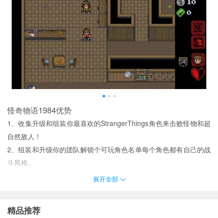
怪奇物语1984优势
1、收集升级和组装你最喜欢的StrangerThings角色来击败怪物和超
自然敌人！
2、组装和升级你的团队解锁个可玩角色名单每个角色都有自己的战
斗风格。
3、打开所有的激光门你将进入战斗Boss然后门右侧的书(或地图)就
展开全部
会亮起来跟随图像里面找到下一个任务目标。
4、在逼真的环境中进行冒险等待玩家轻松入侵创建的角色外观也是
精品推荐
自定义的。