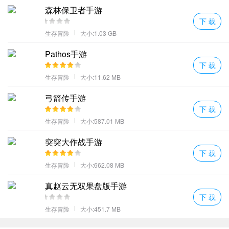
功能多样的武器道具你可以不断收集在不同的任务中会给你带来更
森林保卫者手游
下 载
多帮助等你加入。
生存冒险
大小:1.03 GB
第二章节BOSS用Nancy就能过
更多好玩的游戏，请持续关注
七号手游网
Pathos手游
下 载
生存冒险
大小:11.62 MB
弓箭传手游
下 载
生存冒险
大小:587.01 MB
突突大作战手游
下 载
生存冒险
大小:662.08 MB
真赵云无双果盘版手游
下 载
生存冒险
大小:451.7 MB