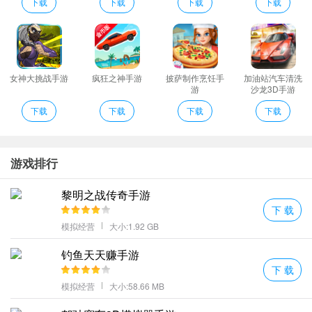
考取第一名的班级获得学霸班级称号还可以获得丰厚奖励。
下载
下载
下载
下载
《班级大作战》是一款创新的以学生考试为题材的正能量手游。玩
家通过拖动合成高级同学派遣同学上考场跟其他班级的同学进行考
试比赛。一步步升学。
游戏不需要充钱就可以玩游戏更多的是要求玩家的管理能力。
女神大挑战手游
疯狂之神手游
披萨制作烹饪手
加油站汽车清洗
游
沙龙3D手游
班级大作战评价
下载
下载
下载
下载
由你来谱写全新的篇章更丰富的约会地点发生各种特殊情感事件。
完成属于自己的任务很多新的故事可以去开启。
加入到一场考试的比赛中大家一定要注意学业在作弊的时候不要被
游戏排行
发现了
教会同学们各种考试技巧游戏中有各种考试道具可以提升学生的考
黎明之战传奇手游
试能力；
下 载
模拟经营
大小:1.92 GB
在这里大家一定要注意学业考试的时候也不要作弊;
有趣且创新的休闲游戏大量的活动和游戏玩法等你体验和享受；
钓鱼天天赚手游
获得奖励荣誉越多游戏会解锁更多的新玩法让玩家这位班主任可以
下 载
更有游戏体验。
模拟经营
大小:58.66 MB
班级大作战编辑心得