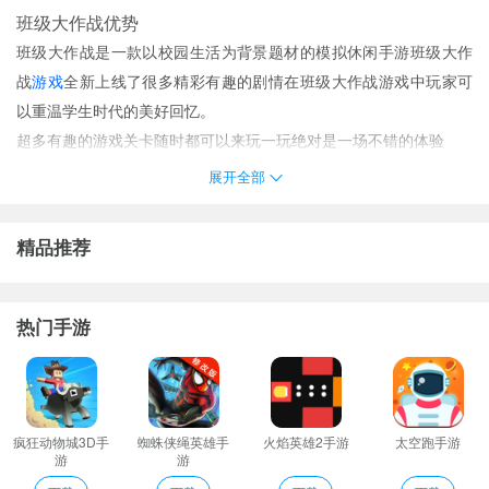
班级大作战优势
班级大作战是一款以校园生活为背景题材的模拟休闲手游班级大作
战
游戏
全新上线了很多精彩有趣的剧情在班级大作战游戏中玩家可
以重温学生时代的美好回忆。
超多有趣的游戏关卡随时都可以来玩一玩绝对是一场不错的体验
教同学们各种考试技巧游戏中有各种考试道具可以提升学生的考试
展开全部
能力；
Q萌的角色形象趣味性的挑战能够完成的任务也多；
精品推荐
这款游戏真是太有趣了玩起来很简单而且很有趣味性哦！
考试获得的道具都是有用的一定要注意哦能在考试中帮助你更好的
发挥。
热门手游
这款游戏真是太有趣了玩起来很简单而且很有趣味性哦！
班级大作战点评
每天都会有着大量好玩的每天上线玩一玩非常不错;
获得一些新的奖励很多模式都可以去了解体验不同的乐趣！
疯狂动物城3D手
蜘蛛侠绳英雄手
火焰英雄2手游
太空跑手游
游
游
在这里大家一定要注意学业考试的时候也不要作弊；