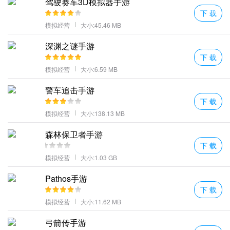
驾驶赛车3D模拟器手游
游戏中可以使用各种道具在遇到危险地时候就能使用这样就能帮助
下 载
玩家轻松过关
模拟经营
大小:45.46 MB
游戏玩法虽然不是太难但是想要玩的好还是要将就点技巧的。
深渊之谜手游
非常魔性的大作战玩法各种关卡也都是非常有趣可以随意地来这体
下 载
验
模拟经营
大小:6.59 MB
各种女神任你
攻略
展开浪漫的爱情故事收获更多故事。
警车追击手游
一些被埋没的真相也将呈现出来与各类个性丰富的女高中生与相
下 载
遇。
模拟经营
大小:138.13 MB
班级大作战亮点
1、上百个千奇百怪的游戏关卡关卡剧情内容丰富精彩自由挑战。
森林保卫者手游
下 载
2、操作的难度系数很小基本上人人都可以在线娱乐的。
模拟经营
大小:1.03 GB
3、考试获得的道具都是有用的一定要注意哦！
4、考试获得的道具都是有用的一定要注意哦！
Pathos手游
5、无比逗比的美术画风风格所有的玩家上手会非常的快基本上是没
下 载
有什么难度。
模拟经营
大小:11.62 MB
更多好玩的游戏，请持续关注
七号手游网
弓箭传手游