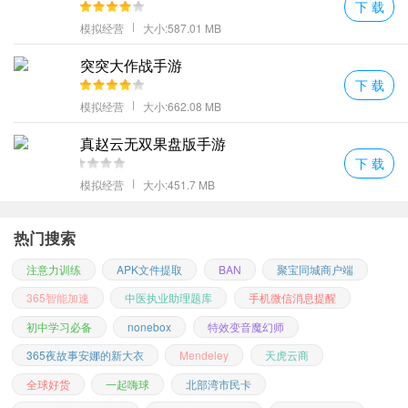
下 载
模拟经营
大小:587.01 MB
突突大作战手游
下 载
模拟经营
大小:662.08 MB
真赵云无双果盘版手游
下 载
模拟经营
大小:451.7 MB
热门搜索
注意力训练
APK文件提取
BAN
聚宝同城商户端
365智能加速
中医执业助理题库
手机微信消息提醒
初中学习必备
nonebox
特效变音魔幻师
365夜故事安娜的新大衣
Mendeley
天虎云商
全球好货
一起嗨球
北部湾市民卡