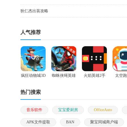
狄仁杰出装攻略
人气推荐
疯狂动物城3D
蜘蛛侠绳英雄
火焰英雄2手
太空跑
手游
手游
游
热门搜索
音乐软件
宝宝爱厨房
OfficeAuto
APK文件提取
BAN
聚宝同城商户端