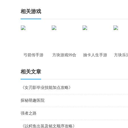
相关游戏
弓箭传手游
方块游戏99合
抽卡人生手游
方块乐
1手游
游
相关文章
《女刃影毕业技能加点攻略》
探秘萌趣医院
强者之路
《以鳄鱼出装及铭文顺序攻略》