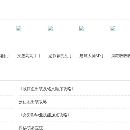
消除手
投篮高高手手
恶作剧先生手
建筑大师3D手
疯狂吸吸
游
游
游
游
《以鳄鱼出装及铭文顺序攻略》
狄仁杰出装攻略
《女刃影毕业技能加点攻略》
探秘萌趣医院