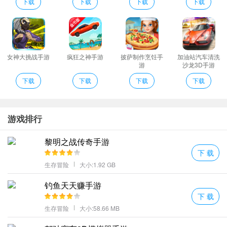
去你就需要找到人类最后的集结地。
下载
下载
下载
下载
Hero Feto特色
炫酷技能等着你去释放带领自己的军队勇敢而紧张地探索升级。
玩家击杀敌人就可以去获得非常多的金币奖励玩家可以去提升自己
的战斗能力；
女神大挑战手游
疯狂之神手游
披萨制作烹饪手
加油站汽车清洗
游
沙龙3D手游
玩家们想要自己的英雄去获得到更加强悍的力量需要不断的提升自
下载
下载
下载
下载
己团队的默契搭配以及组合的；
多种丰富的武器枪械等待玩家解锁获取使用。
更多好玩的游戏，请持续关注
七号手游网
游戏排行
黎明之战传奇手游
下 载
生存冒险
大小:1.92 GB
钓鱼天天赚手游
下 载
生存冒险
大小:58.66 MB