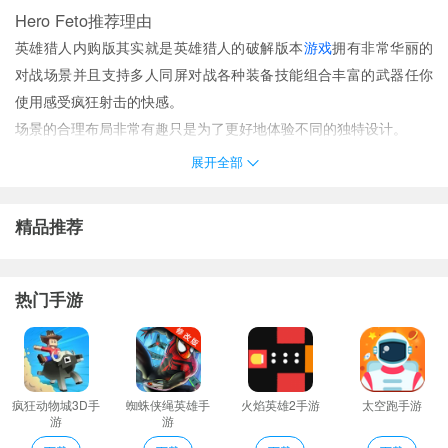
Hero Feto推荐理由
英雄猎人内购版其实就是英雄猎人的破解版本
游戏
拥有非常华丽的
对战场景并且支持多人同屏对战各种装备技能组合丰富的武器任你
使用感受疯狂射击的快感。
场景的合理布局非常有趣只是为了更好地体验不同的独特设计。
每一次在你玩游戏的情况下你都是很有可能寻找的新的改善方式能
展开全部
够更快的体验这款游戏;
该游戏准备了许多角色并引导他们收集金币。为了拯救这座城市
精品推荐
超级自由的游戏玩法玩家可以自由探索这个奇妙的游戏世界。
Hero Feto游戏规则
1、成为故事当中的主角开始在异世界当中发起你的冒险。
热门手游
2、那么异端神简直就是为Android最好的一场比赛如果你是贪婪的
史诗哄抢掌握技能并通过在黑暗的地牢怪物成群杀猪。
3、失败的话也不要紧重新开始当前关卡就好了吸取教学再来一次。
4、收集独家的英雄每一个技能和能力组合出独特的结果
疯狂动物城3D手
蜘蛛侠绳英雄手
火焰英雄2手游
太空跑手游
游
游
5、你将会来到被僵尸们所占领的世界中。在这里要想更好的生存下