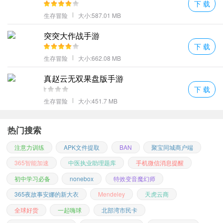
下 载
生存冒险
大小:587.01 MB
突突大作战手游
下 载
生存冒险
大小:662.08 MB
真赵云无双果盘版手游
下 载
生存冒险
大小:451.7 MB
热门搜索
注意力训练
APK文件提取
BAN
聚宝同城商户端
365智能加速
中医执业助理题库
手机微信消息提醒
初中学习必备
nonebox
特效变音魔幻师
365夜故事安娜的新大衣
Mendeley
天虎云商
全球好货
一起嗨球
北部湾市民卡