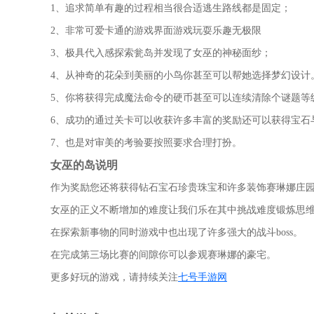
1、追求简单有趣的过程相当很合适逃生路线都是固定；
2、非常可爱卡通的游戏界面游戏玩耍乐趣无极限
3、极具代入感探索瓮岛并发现了女巫的神秘面纱；
4、从神奇的花朵到美丽的小鸟你甚至可以帮她选择梦幻设计
5、你将获得完成魔法命令的硬币甚至可以连续清除个谜题等
6、成功的通过关卡可以收获许多丰富的奖励还可以获得宝石
7、也是对审美的考验要按照要求合理打扮。
女巫的岛说明
作为奖励您还将获得钻石宝石珍贵珠宝和许多装饰赛琳娜庄
女巫的正义不断增加的难度让我们乐在其中挑战难度锻炼思
在探索新事物的同时游戏中也出现了许多强大的战斗boss。
在完成第三场比赛的间隙你可以参观赛琳娜的豪宅。
更多好玩的游戏，请持续关注
七号手游网