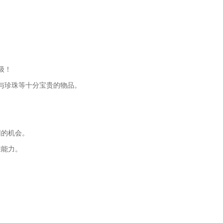
。
级！
与珍珠等十分宝贵的物品。
园的机会。
维能力。