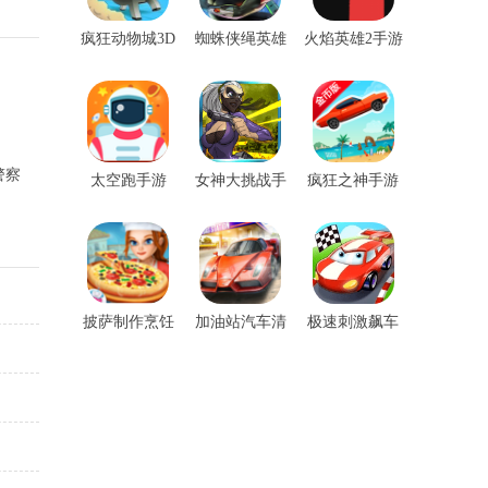
疯狂动物城3D
蜘蛛侠绳英雄
火焰英雄2手游
手游
手游
警察
太空跑手游
女神大挑战手
疯狂之神手游
游
披萨制作烹饪
加油站汽车清
极速刺激飙车
手游
洗沙龙3D手游
手游