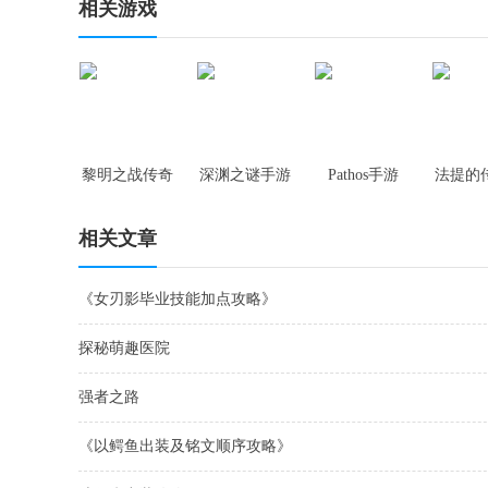
相关游戏
黎明之战传奇
深渊之谜手游
Pathos手游
法提的
手游
游
相关文章
《女刃影毕业技能加点攻略》
探秘萌趣医院
强者之路
《以鳄鱼出装及铭文顺序攻略》