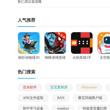
狄仁杰出装攻略
人气推荐
疯狂动物城3D
蜘蛛侠绳英雄
火焰英雄2手
太空跑
手游
手游
游
热门搜索
音乐软件
宝宝爱厨房
OfficeAuto
APK文件提取
BAN
聚宝同城商户端
初中学习必备
nonebox
特效变音魔幻师