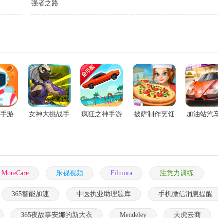
强者之路
手游
女神大挑战手
疯狂之神手游
披萨制作烹饪
加油站汽
游
手游
洗沙龙3D
MoreCare
乐视视频
Filmora
注意力训练
365智能加速
中医执业助理题库
手机微信消息提醒
365夜故事安娜的新大衣
Mendeley
天虎云商