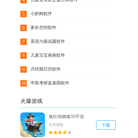
4
下载
小奶狗软件
5
下载
家长空间软件
6
下载
英语六级试题软件
7
下载
儿童宝宝画画软件
8
下载
月经期日历软件
9
下载
中医考研蓝基因软件
10
下载
火爆游戏
疯狂动物城3D手游
生存冒险
下载