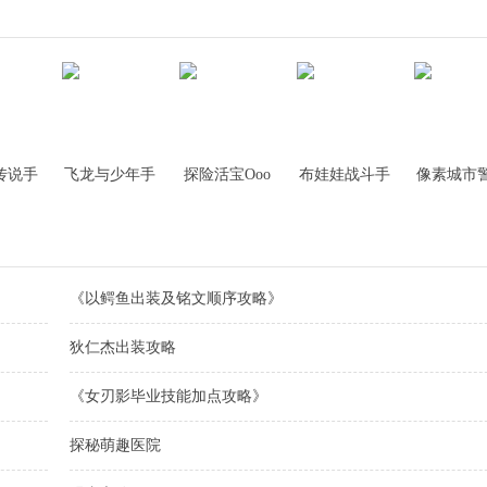
传说手
飞龙与少年手
探险活宝Ooo
布娃娃战斗手
像素城市
游
之英雄手游
游
手游
《以鳄鱼出装及铭文顺序攻略》
狄仁杰出装攻略
《女刃影毕业技能加点攻略》
探秘萌趣医院