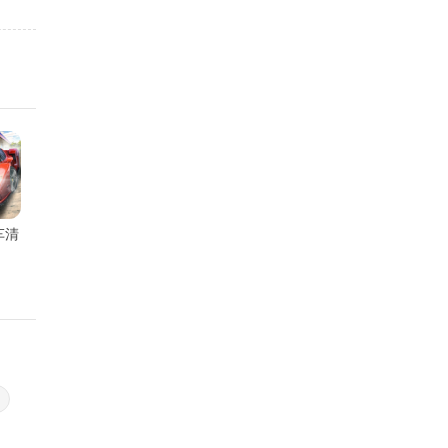
车清
手游