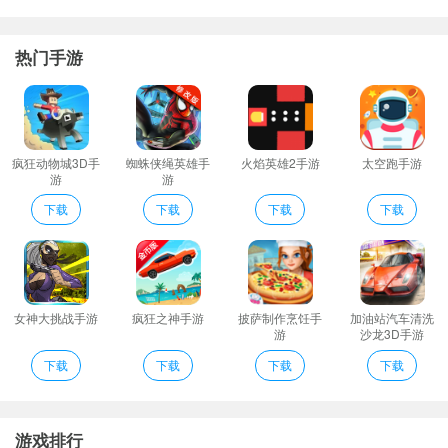
1、天下漫友是一家app里面所有的里番全部按照年份进行分类展
示。强大的搜索功能用户可以进行多功能自定义搜索资源。
热门手游
2、可以对自己发布的课程进行管理不同课程分类管理方便查找；
3、丰富多样的个人中心功能有创建课程我写的课程我的订单收藏分
享等；
4、将重要的课程添加收藏以便随时进入收藏中播放课程视频学习；
疯狂动物城3D手
蜘蛛侠绳英雄手
火焰英雄2手游
太空跑手游
游
游
5、视频区：站内收录了海量高清资源可在线播放
Calc计算器点评
下载
下载
下载
下载
G高清音质：三大运营商线路专业独立机房机柜
多种数据计算方法能快速计算各种数据让计算更方便提高计算的能
力；
科学计算器可以执行指数计算绘制图形用作计算器ES计算简单和高
女神大挑战手游
疯狂之神手游
披萨制作烹饪手
加油站汽车清洗
游
沙龙3D手游
级表达式例如+/
下载
下载
下载
下载
进入应用的首页中立即查看推荐页面的小姐姐头像列表
PerformanceEnhancement
根据每位销售人员的级别不同做出相应的权限管理。
游戏排行