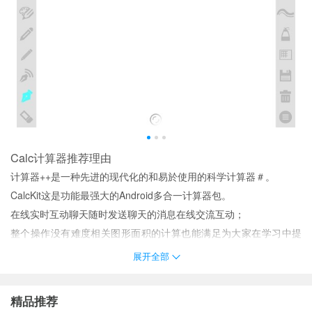
Calc计算器推荐理由
计算器++是一种先进的现代化的和易於使用的科学计算器＃。
CalcKit这是功能最强大的Android多合一计算器包。
在线实时互动聊天随时发送聊天的消息在线交流互动；
整个操作没有难度相关图形面积的计算也能满足为大家在学习中提
供了很多便利。
展开全部
是让任何有教学能力与想学习知识的人都能在“Call课”上进行教授与
学习。
精品推荐
Calc计算器介绍