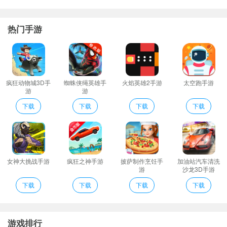
中学生必背古诗文已升级到新版v_
防偷窥把您的私密日记和私密相册伪装成计算器再也不用担心密码
热门手游
被偷窥。
修正应用分享功能修正“听一听”的分享内容。增加“扫一扫”功能。根
据扫码内容直接跳转到对应诗词的播放界面。
精准化搜索：为用户智能匹配推荐所需的相关优秀作文。
疯狂动物城3D手
蜘蛛侠绳英雄手
火焰英雄2手游
太空跑手游
游
游
中学生作文大全app是一款学习类的软件通过中学生作文大全app孩
子可以方便的阅读优秀的中学生作文对于提高自己的作文水平来说
下载
下载
下载
下载
不错。
中学生必背古诗文说明
1、中学生作文范文大全app是一款学习类的软件通过中学生作文范
文大全app你可以方便的阅读中学优秀作文提高自己的作文水平。
女神大挑战手游
疯狂之神手游
披萨制作烹饪手
加油站汽车清洗
游
沙龙3D手游
2、以查字典作文网的庞大数据库为数据源提供海量内容精粹实用作
下载
下载
下载
下载
文写作提升不再难。
3、作文精粹大全是查字典学习系列工具之一除了这款产品还有：
4、精准化搜索：为用户智能匹配推荐所需的相关优秀作文。
游戏排行