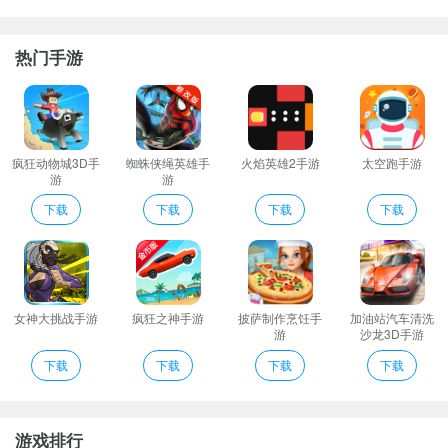
交流场景从“玩学睡”三个角度陪伴孩子快乐成长每一天。
7、丰富的商品超多的网购专区可以选择需要喜欢的；
热门手游
快乐宝购评价
软件主要是对小宝宝的动物认知设计的软件采用了中英文的面膜是
对小宝宝进行全面的认知教育。
汇集丰富网购优惠信息只为帮你省下钱。
疯狂动物城3D手
蜘蛛侠绳英雄手
火焰英雄2手游
太空跑手游
游
游
睡一会精选睡前故事陪伴孩子轻松入眠。
增加动物英文文字展示与语音播报；
下载
下载
下载
下载
返还工具：通过返两块去淘宝/天猫/京东/唯品会/一号店等家商城购
物至高返利%
快乐宝宝认动物app是一款早教类的软件通过快乐宝宝认动物app孩
子可以方便的学习一些基础知识对于孩子来说不错。
女神大挑战手游
疯狂之神手游
披萨制作烹饪手
加油站汽车清洗
游
沙龙3D手游
快乐宝购亮点
下载
下载
下载
下载
玩一会幽默风趣的语音闲聊卖萌耍宝的手势动画。
丰富的动物种类几乎囊括了所有小动物；
看动物听叫声听声音辨别动物双语教学宝宝成长伴侣；
游戏排行