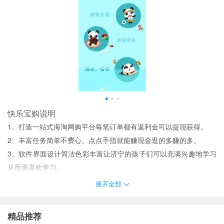
快乐宝购说明
1、打造一站式海淘网购平台每笔订单都有返利金可以提现获得。
2、丰富任务简单不费心。点点手指就能赚现金逛的多赚的多。
3、软件界面设计简洁色彩丰富让济宁的孩子们可以充满兴趣地学习
从而更喜欢学习。
4、软件还有很多有趣认知的小
游戏
让孩子可以边玩边学习到更多的
展开全部
有用的知识培养孩子的大脑记忆。
5、覆盖主流电商平台下单就返利返现%这里买就便宜！
精品推荐
6、日常问候幽默笑话卖萌耍宝诗词对答睡眠陪伴多样化互动式语言