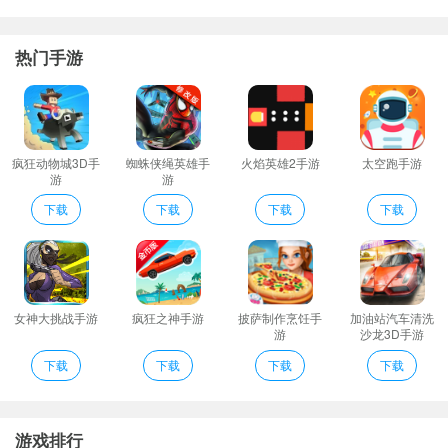
内容丰富：涵盖儿歌故事成语唐诗识字识物折纸。
巴巴熊宝宝识字卡是一款儿童启蒙教育类软件巴巴熊宝宝识字卡中
热门手游
精选了众多适合宝贝的童谣故事寓言以及各种歌曲等等培养宝贝的
兴趣爱好。
巴巴熊成语寓言动画app是一款早教类的软件巴巴熊成语寓言动画ap
p中有丰富的适合孩子的寓言故事对于孩子来说不错。
疯狂动物城3D手
蜘蛛侠绳英雄手
火焰英雄2手游
太空跑手游
游
游
巴巴熊睡前故事动画推荐理由
twinkletwinklelittlestar一闪一闪亮晶晶
下载
下载
下载
下载
每周持续更新无需花钱购买所谓完整版。
动画视频：原创的动画视频比声音和文字更有趣。
巴巴熊趣味折纸动画app深受宝宝们的喜爱让宝宝有个快乐的童年是
我们的目标应用适合各年龄段儿童使用。
女神大挑战手游
疯狂之神手游
披萨制作烹饪手
加油站汽车清洗
游
沙龙3D手游
深受宝宝们的喜爱让宝宝有个快乐的童年是我们的目标应用适合各
下载
下载
下载
下载
年龄段儿童使用。
巴巴熊睡前故事动画特色
1、巴巴熊儿歌故事是一款幼儿故事大全软件软件拥有超多精品资源
游戏排行