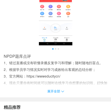
NPDP题库点评
1、错过直播或没有听懂录播反复学习和理解；随时随地扫盲点。
2、根据学员学习情况实时对学习成效给出客观的总结分析；
3、官方网站：https://wwweducitycn/
4、现在只要你有时间就可以随时在线学习你想要的知识啦。赶快加
入获取知识的大舞台吧。
展开全部
5、支持免费试听语速调节离线下载等丰富的自助学习功能。
6、随时随地轻松备考高效节省%的备考时间。
精品推荐
7、直播课堂分散知识体系分阶段掌握和消化知识点；