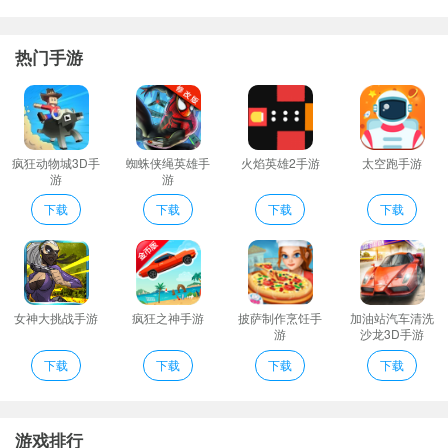
NPDP题库介绍
直播课堂看视频碰到不懂的不知道怎么办？看直播呀！实时上课与
热门手游
老师在线沟通解答还有免费的公开课；你的鱼塘被我们承包啦!
观看直播课与老师舒适互动有效的提高学习的质量让学习更简单；
直播课堂分散知识体系分阶段掌握和消化知识点；
晚上和周末上课无需请假学习工作两不误；
疯狂动物城3D手
蜘蛛侠绳英雄手
火焰英雄2手游
太空跑手游
游
游
希赛智能AI题库为考生推荐每日一练历年真题模拟试题高频考点知
识点练习等海量试题；
下载
下载
下载
下载
学练结合稳步提分拿下考试不在怕的。
希赛智能AI题库为考生推荐每日一练历年真题模拟试题高频考点知
识点练习等海量试题；
NPDP题库特色
女神大挑战手游
疯狂之神手游
披萨制作烹饪手
加油站汽车清洗
游
沙龙3D手游
海量题库让你做题的体验更好提高做题的效率更全面的掌握知识
下载
下载
下载
下载
点；
专注在线教育周年以致力提升考生学习效率通关考试为目标的学习
服务平台。
游戏排行