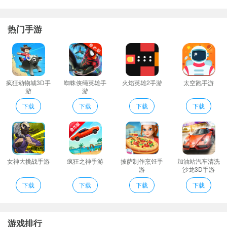
5、系统实现基本信息：生产厂家设置供应商信息客户信息员工信息
颜色信息类别信息品牌信息商品信息
热门手游
装饰材料管理系统推荐理由
装饰材料行业网app是一款专注于装饰材料行业的软件通过装饰材料
行业网app你可以了解到更多行业资讯和相关信息同时享受更多服
务。
疯狂动物城3D手
蜘蛛侠绳英雄手
火焰英雄2手游
太空跑手游
游
游
装饰材料网行业门户app是一款网络购物应用是个专注于销售装饰材
料的移动商城。装饰材料网行业门户app旨在让用户们可在线快捷的
下载
下载
下载
下载
采购所需产品。
本应用在手机上实现了和电脑上同样的管理功能功能强大!建议使用
配置稍高的一点手机。如您在使用中有任何问题都可以与我们联系!
采购管理管理：采购入库采购查询采购汇总采购退货退货查询
女神大挑战手游
疯狂之神手游
披萨制作烹饪手
加油站汽车清洗
游
沙龙3D手游
首次获取节点资源从后台下载并存储在应用设备中;以后无需下载可
下载
下载
下载
下载
直接读取本地节点资源文件。再也不用担心耗费流量啦!
四企业商铺。平台吸引了全国各地知名的建筑装饰行业企业商铺入
驻并根据企业的所在地公司信誉等信息综合排序以方便客户查询。
游戏排行