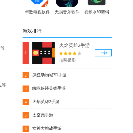
华数电视软件
无损音乐软件
视频水印剪辑
宝软件
游戏排行
火焰英雄2手游
术等
下载
1
拍照摄影
疯狂动物城3D手游
2
位等
下载
蜘蛛侠绳英雄手游
3
下载
火焰英雄2手游
4
下载
太空跑手游
5
下载
女神大挑战手游
6