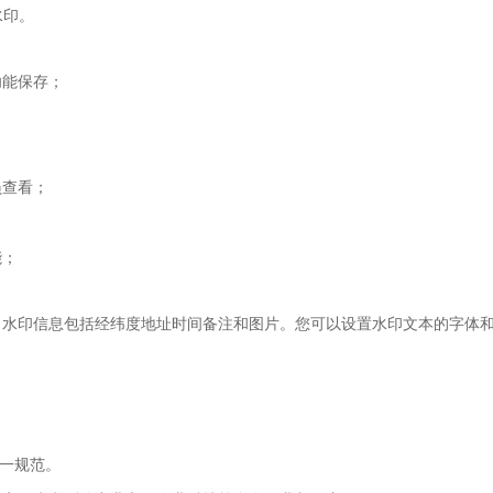
水印。
功能保存；
员查看；
能；
。水印信息包括经纬度地址时间备注和图片。您可以设置水印文本的字体
统一规范。