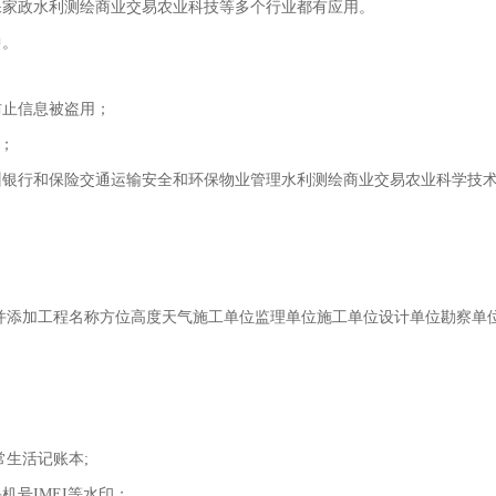
保家政水利测绘商业交易农业科技等多个行业都有应用。
中。
防止信息被盗用；
；
训银行和保险交通运输安全和环保物业管理水利测绘商业交易农业科学技
并添加工程名称方位高度天气施工单位监理单位施工单位设计单位勘察单
生活记账本;
号IMEI等水印；