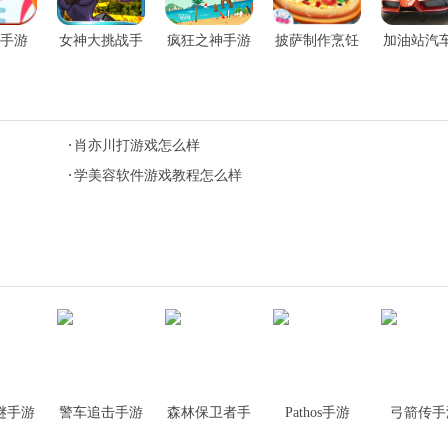
手游
女神大挑战手
疯狂之神手游
披萨制作烹饪
加油站汽
游
手游
洗沙龙3D
肖亦川打游戏怎么样
学美容软件游戏教程怎么样
谜手游
警车追击手游
森林保卫者手
Pathos手游
弓箭传手
游