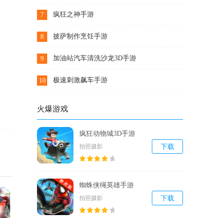
下载
疯狂之神手游
7
下载
披萨制作烹饪手游
8
下载
加油站汽车清洗沙龙3D手游
9
下载
极速刺激飙车手游
10
下载
火爆游戏
疯狂动物城3D手游
拍照摄影
下载
蜘蛛侠绳英雄手游
拍照摄影
下载