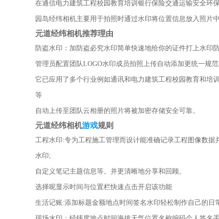
在通信电力建筑工程校园教育培训银行保险交通运输安全环
园岛经纬相机主要用于拍照时通过水印将位置信息放入照片
元道经纬相机推荐理由
防盗水印：加防盗必究水印简单快速地给你的证件打上水印
管理员配置团队LOGO水印成员拍照上传自动添加更统一规范
它已应用了多个行业例如通讯和电力建筑工程校园教育和培
等
自动上传至团队云相册的照片将被加密存储安全可靠。
元道经纬相机
游戏
规则
工程水印:专为工程施工管理而设计能准确记录工程图像数据
水印;
自定义笔记主题信息等。并更清晰地分享和回顾。
选择呢显示时间与位置栏快速点击开启该功能
生活记账:添加标题金额地点时间签名水印轻松制作自己的日常
现场水印：经纬度地点时间海拔天气位置名称编码个人签名手机