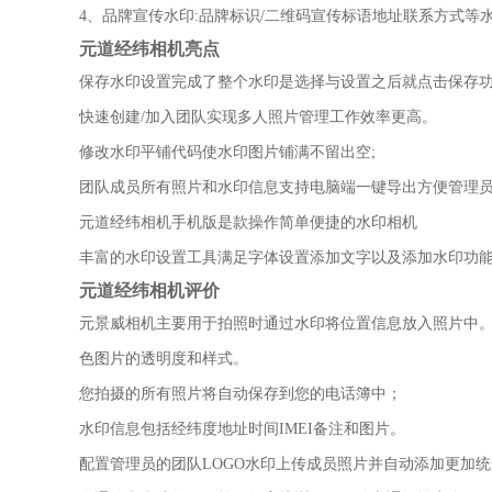
4、品牌宣传水印:品牌标识/二维码宣传标语地址联系方式等
元道经纬相机亮点
保存水印设置完成了整个水印是选择与设置之后就点击保存
快速创建/加入团队实现多人照片管理工作效率更高。
修改水印平铺代码使水印图片铺满不留出空;
团队成员所有照片和水印信息支持电脑端一键导出方便管理
元道经纬相机手机版是款操作简单便捷的水印相机
丰富的水印设置工具满足字体设置添加文字以及添加水印功
元道经纬相机评价
元景威相机主要用于拍照时通过水印将位置信息放入照片中
色图片的透明度和样式。
您拍摄的所有照片将自动保存到您的电话簿中；
水印信息包括经纬度地址时间IMEI备注和图片。
配置管理员的团队LOGO水印上传成员照片并自动添加更加