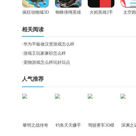
疯狂动物城3D
蜘蛛侠绳英雄
火焰英雄2手
太空跑
手游
手游
游
相关阅读
华为平板做汉堡游戏怎么样
游戏王玩家兼职怎么样
宠物游戏怎么样玩好玩点
人气推荐
黎明之战传奇
钓鱼天天赚手
驾驶赛车3D模
深渊之
手游
游
拟器手游