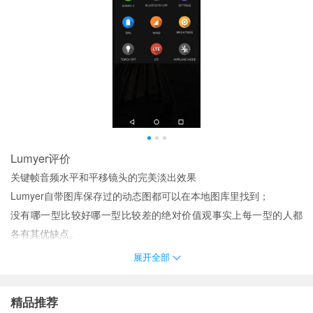
Lumyer评价
关键帧音频水平和平移镜头的完美淡出效果
Lumyer自带图库保存过的动态图都可以在本地图库里找到；
没有哪一型比较好哪一型比较差的绝对价值观事实上每一型的人都
各有其优缺点。
特别的照片叠加曝光操作功能里面为用户并提供了丰富的叠加背景
展开全部
模板图；
变得更具有自我觉察意识探索你的人格特征在LuminaSplash软件上
精品推荐
学习你与他人如何相处。