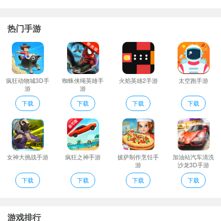
Lumyer亮点
观察你的Splash肖像在每种人格面貌下的变化：潜在自我日常自我
热门手游
和压力自我。
强大的功能满足视频制作的所有要求您可以根据不同的需求编辑视
频;
G系列：DCG/G/GHM/BGH/GH
疯狂动物城3D手
蜘蛛侠绳英雄手
火焰英雄2手游
太空跑手游
游
游
“迷你
游戏
的乐趣而不燥使其成为日常习惯从来没有感觉像一个苦差
事。”
下载
下载
下载
下载
Lumyer游戏规则
1、扫描他人的二维码以对比你们的Splash肖像
2、体验一次首尔SMJYP的练习生们的声乐舞蹈培训
3、 LumificPhotoGallery：一款相册软件就像哭开图浏览一样帮你轻
女神大挑战手游
疯狂之神手游
披萨制作烹饪手
加油站汽车清洗
游
沙龙3D手游
松整理所有的图图让它们不再躲猫猫也能编辑优化图片。
下载
下载
下载
下载
4、★比当地人更加本土化的旅行就在LUMES★
Lumyer特色
・LUMIXSync包括“用户指南”您可以通过用户指南了解更多的使用
游戏排行