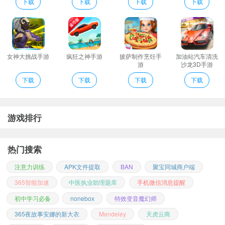
提醒像春雨一样及时。点击阅读。邮件很好查!
下载
下载
下载
下载
189通讯平台说明
1、BT手游盒子是穷游互娱开发的一款软件内有百款变态手游满V手
游GM手游的辅助工具开服表礼包新游资讯返利资讯各种活动应有尽
有玩家自主申请返利
女神大挑战手游
疯狂之神手游
披萨制作烹饪手
加油站汽车清洗
游
沙龙3D手游
2、【简单阅读】支持网易QQGmailoutlookhotmail等。邮箱登录。
下载
下载
下载
下载
可以查看全部邮箱未读邮件!
3、点击打开管理栏快速查看里面的管理栏分类
4、一键添加主流手机邮箱帐号输入帐号密码即可；
游戏排行
5、多终端登陆非常的便捷如果用户有很多个邮箱账号的话在这里可
以便捷管理
热门搜索
6、删除无用的邮件将无用的邮件删除自动划分到已删除的专区；
7、页面简洁很清爽使用起来非常的顺畅APP的反应迅速响应及时非
注意力训练
APK文件提取
BAN
聚宝同城商户端
常好用
365智能加速
中医执业助理题库
手机微信消息提醒
更多实用的
手机软件
，请持续关注
七号手游网
初中学习必备
nonebox
特效变音魔幻师
365夜故事安娜的新大衣
Mendeley
天虎云商