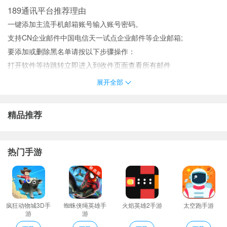
189通讯平台推荐理由
一键添加主流手机邮箱账号输入账号密码。
支持CN企业邮件中国电信天一试点企业邮件等企业邮箱;
要添加或删除黑名单请按以下步骤操作：
打开软件等待跳转立即进入到收件页面查看所有邮件
输入收件人智能提示又快又准。
展开全部
语音添加自己的工作日程添加有序的日程记录轻松管理自己的每一
天；
精品推荐
手机平板电脑上的联系人自动同步多端无差异体验。
189通讯平台介绍
APP可以设置置同步收到短信提醒短信提醒也及时是值得推荐的一
热门手游
款邮箱APP
邮箱cn邮箱网易邮箱(year)qq邮箱Gmail/。
通讯平台app是一款网络购物软件通过通讯平台app在手机上就能购
买各种你想要的通讯商品以及通讯配件型号齐全价格低廉。
疯狂动物城3D手
蜘蛛侠绳英雄手
火焰英雄2手游
太空跑手游
游
游
支持离线下载观看随时随地畅享影视体验