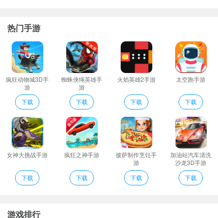
这里为用户提供的题库资源十分的丰富覆盖了各种类型的题目你可
以自由的选择刷题练习；
热门手游
新增SeeAI学习报告新增新用户登录领取体验会员/积分福利优化部
分细节提升用户体验
进入主页面点击秒杀专区这里的精品题库限时低价抢购
下载并安装软件使用手机号进行注册登录完善相关信息
疯狂动物城3D手
蜘蛛侠绳英雄手
火焰英雄2手游
太空跑手游
游
游
练习题目的时候可以实时的记录你自己的练习时间能够知晓自己的
做题时间；
下载
下载
下载
下载
一级建造师考试神器亮点
1、一建准题库可以根据十几万用户的答题情况分析出高频考点和高
频易错点也能为你提供能力评估报告分析考点掌握情况。
2、根据历年考试真题的命题规律及热门考点进行押题既可以用来检
女神大挑战手游
疯狂之神手游
披萨制作烹饪手
加油站汽车清洗
游
沙龙3D手游
测该考试科目的效果又可以评估对自己的应试能力。
下载
下载
下载
下载
3、我的收藏：将重要试题进行收藏反复练习加深印象
4、一级建造师公路工程app是一款考试学习类的软件通过一级建造
师公路工程app你可以方便的备考和学习对于有需要的朋友来说不
游戏排行