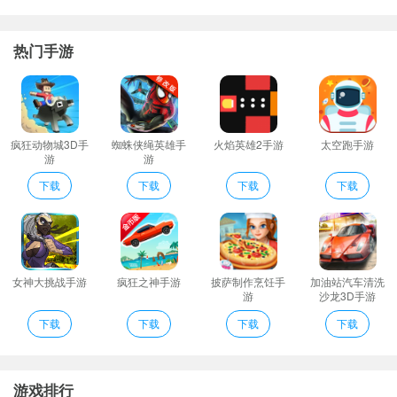
健康之友编辑心得
【健康管家】去什么医院挂什么科哪个医生好看病前要注意什么这
热门手游
些专业问题健康管家给你专业的答案；
【妇幼保健】提供宝宝智能的疫苗接种计划接种提醒预约接种接种
记录等功能让宝宝不错过每一次疫苗接种；家庭健康管家家庭健康
托付我们全力以赴！
疯狂动物城3D手
蜘蛛侠绳英雄手
火焰英雄2手游
太空跑手游
游
游
【健康管家】去什么医院挂什么科哪个医生好看病前要注意什么这
些专业问题健康管家给你专业的答案；
下载
下载
下载
下载
您可通过完善医生个人信息更加丰富的向患者展示形象照片个人介
绍擅长疾病等专业信息更加系统的打造个人品牌形象；
慢病管理：针对糖尿病高血压等慢性病患者提供长期病情跟踪管理
服务；
女神大挑战手游
疯狂之神手游
披萨制作烹饪手
加油站汽车清洗
游
沙龙3D手游
健康之友亮点
下载
下载
下载
下载
1、预约挂号：网络预约各大医院专家号提供短信停诊通知与医院现
场接待等贴心服务；
2、智能导诊：根据症状智能推荐适合的科室
游戏排行