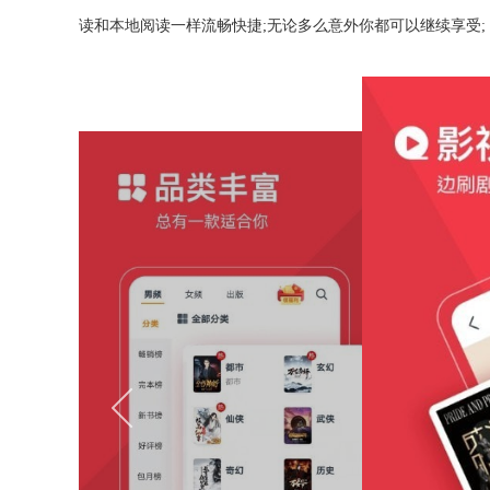
读和本地阅读一样流畅快捷;无论多么意外你都可以继续享受;