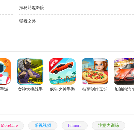
探秘萌趣医院
强者之路
手游
女神大挑战手
疯狂之神手游
披萨制作烹饪
加油站汽
游
手游
洗沙龙3D
MoreCare
乐视视频
Filmora
注意力训练