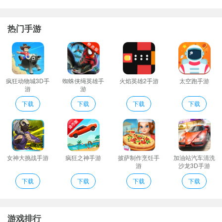
大风车商家说明
报表系统：可查看当日客户的数据销售和评估师月报各工作人员的
热门手游
业绩排行以及客户结构统计分析。
年童装实体经营经验拥有中国大型的处理尾货的实体平台有整合童
装行业各项资源的能力和优势。
商家入住大风车商家版app平台在线开店店铺装修活动推广在线交
疯狂动物城3D手
蜘蛛侠绳英雄手
火焰英雄2手游
太空跑手游
游
游
易。
销售管理：将客户的信息落到公司系统中经理可以随时查看销售人
下载
下载
下载
下载
员工作情况；系统会自动记录销售回访数据并将客户需求车型与库
存做匹配；
评估师系统：便捷的评估信息录入并且包含大数据车价参考还可以
将车型与潜在客户快速匹配；
女神大挑战手游
疯狂之神手游
披萨制作烹饪手
加油站汽车清洗
游
沙龙3D手游
大风车商家点评
下载
下载
下载
下载
1、视频展示产品全方位快速介绍和了解产品
2、多个订单拼包发货节省买卖双方物流费用
3、商家可实现新零售的电商业务打通线上网店和线下实体包含增加
游戏排行