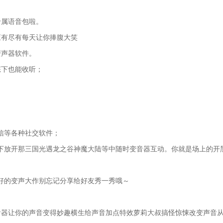
专属语音包啦。
应有尽有每天让你捧腹大笑
变声器软件。
态下也能收听；
信等各种社交软件；
下放开那三国光遇龙之谷神魔大陆等中随时变音器互动。你就是场上的开
好的变声大作别忘记分享给好友秀一秀哦～
音器让你的声音变得妙趣横生给声音加点特效萝莉大叔搞怪惊悚改变声音