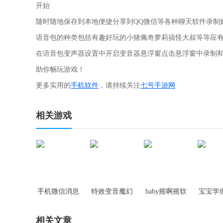
开始
随时随地保存到本地便捷分享到QQ微信等各种聊天软件录制
语音包的种类包括有趣好玩的小猪佩奇萝莉搞怪大叔等等应
在语音包变声器设置中开启变音器悬浮窗点击悬浮窗中录制
助你畅玩游戏！
更多实用的
手机软件
，请持续关注
七号手游网
相关游戏
手机微信消息
特效变音魔幻
baby摇啊摇软
宝宝学
提醒软件
师软件
件
淋软
相关文章