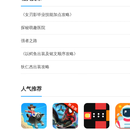
《女刃影毕业技能加点攻略》
探秘萌趣医院
强者之路
《以鳄鱼出装及铭文顺序攻略》
狄仁杰出装攻略
人气推荐