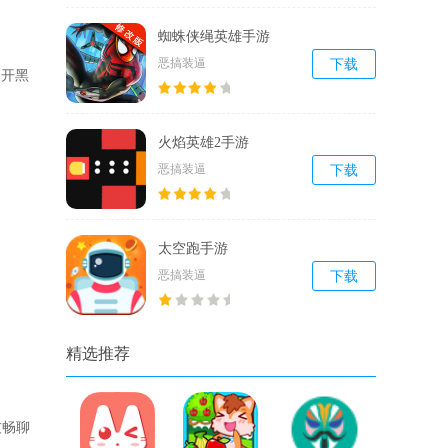
蜘蛛侠绳英雄手游
恶搞装逼
下载
的开黑
火焰英雄2手游
恶搞装逼
下载
太空跑手游
恶搞装逼
下载
精选推荐
友畅聊