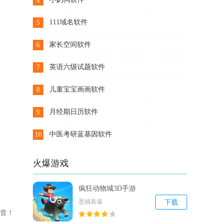
4
下载
111域名软件
5
下载
家长空间软件
6
下载
英语六级试题软件
7
下载
儿童宝宝画画软件
8
下载
月经期日历软件
9
下载
中医考研蓝基因软件
10
下载
火爆游戏
疯狂动物城3D手游
恶搞装逼
下载
声音！