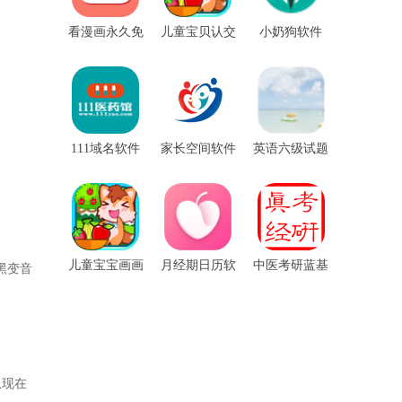
看漫画永久免
儿童宝贝认交
小奶狗软件
费软件
通工具软件
111域名软件
家长空间软件
英语六级试题
软件
儿童宝宝画画
月经期日历软
中医考研蓝基
黑变音
软件
件
因软件
从现在