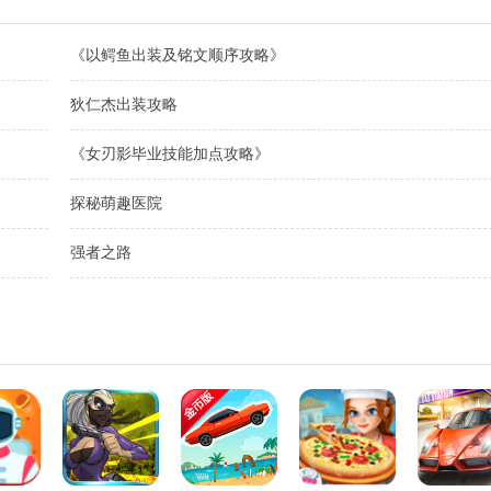
《以鳄鱼出装及铭文顺序攻略》
狄仁杰出装攻略
《女刃影毕业技能加点攻略》
探秘萌趣医院
强者之路