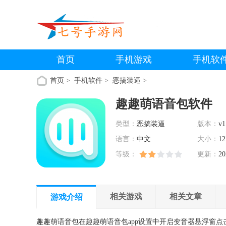
首页
手机游戏
手机软
首页
>
手机软件
>
恶搞装逼
>
趣趣萌语音包软件
类型：
恶搞装逼
版本：
v1
语言：
中文
大小：
12
等级：
更新：
20
相关游戏
相关文章
游戏介绍
趣趣萌语音包在趣趣萌语音包app设置中开启变音器悬浮窗