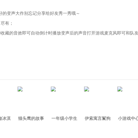
好的变声大作别忘记分享给好友秀一秀哦～
有尽有；
和收藏的音效即可自动倒计时播放变声后的声音打开游戏麦克风即可和队
做冰淇
猫头鹰的故事
一年级小学生
伊索寓言鬣狗
小游戏中
件
软件
思维拓展软件
mp3软件
件