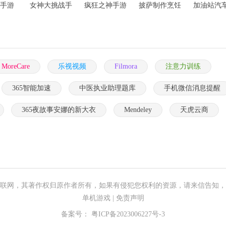
手游
女神大挑战手
疯狂之神手游
披萨制作烹饪
加油站汽
游
手游
洗沙龙3D
MoreCare
乐视视频
Filmora
注意力训练
365智能加速
中医执业助理题库
手机微信消息提醒
365夜故事安娜的新大衣
Mendeley
天虎云商
联网，其著作权归原作者所有，如果有侵犯您权利的资源，请来信告知，
单机游戏
|
免责声明
备案号：
粤ICP备2023006227号-3