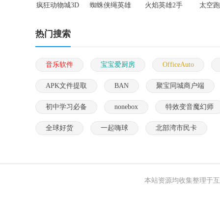
疯狂动物城3D
蜘蛛侠绳英雄
火焰英雄2手
太空跑
手游
手游
游
热门搜索
音乐软件
宝宝爱厨房
OfficeAuto
APK文件提取
BAN
聚宝同城商户端
初中学习必备
nonebox
特效变音魔幻师
全球好货
一起嗨球
北部湾市民卡
本站资源均收集整理于互