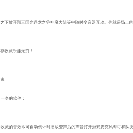
人之下放开那三国光遇龙之谷神魔大陆等中随时变音器互动。你就是场上
保存收藏乐趣无穷！
结束
于一身的软件；
和收藏的音效即可自动倒计时播放变声后的声音打开游戏麦克风即可和队