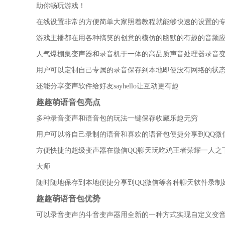
助你畅玩游戏！
在线设置非常的方便简单大家照着教程就能够快速的设置的
游戏主播都在用各种搞笑的创意的模仿的幽默的有趣的音频
人气爆棚集变声器和录音机于一体的高品质声音处理器录音
用户可以定制自己专属的录音保存到本地即使没有网络的状
还能分享变声软件给好友sayhello让互动更有趣
趣趣萌语音包亮点
多种录音变声和语音包的玩法一键保存收藏乐趣无穷
用户可以将自己录制的语音和喜欢的语音包便捷分享到QQ微
方便快捷的超级变声器在微信QQ聊天玩吃鸡王者荣耀一人之
大师
随时随地保存到本地便捷分享到QQ微信等各种聊天软件录制
趣趣萌语音包优势
可以录音变声的斗音变声器用全新的一种方式实现自定义变