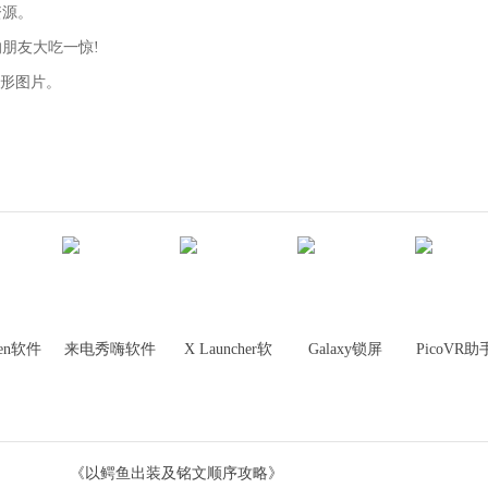
资源。
的朋友大吃一惊!
方形图片。
een软件
来电秀嗨软件
X Launcher软
Galaxy锁屏
PicoVR
件
(Galaxy
件
Locker)软件
《以鳄鱼出装及铭文顺序攻略》