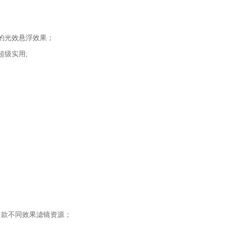
的光效悬浮效果；
超级实用;
多款不同效果滤镜资源；