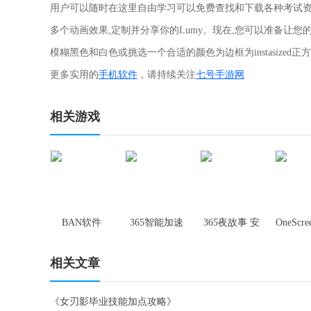
用户可以随时在这里自由学习可以免费查找和下载各种考试
多个动画效果,定制并分享你的Lumy。现在,您可以准备让您
模糊黑色和白色或挑选一个合适的颜色为边框为instasized正
更多实用的
手机软件
，请持续关注
七号手游网
相关游戏
BAN软件
365智能加速
365夜故事 安
OneScr
软件
娜的新大衣软
相关文章
件
《女刃影毕业技能加点攻略》