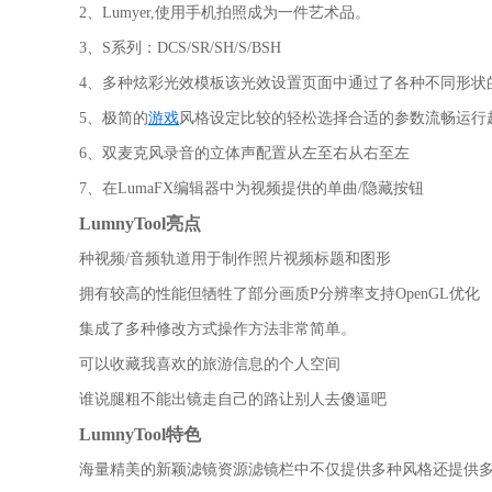
2、Lumyer,使用手机拍照成为一件艺术品。
3、S系列：DCS/SR/SH/S/BSH
4、多种炫彩光效模板该光效设置页面中通过了各种不同形状
5、极简的
游戏
风格设定比较的轻松选择合适的参数流畅运行
6、双麦克风录音的立体声配置从左至右从右至左
7、在LumaFX编辑器中为视频提供的单曲/隐藏按钮
LumnyTool亮点
种视频/音频轨道用于制作照片视频标题和图形
拥有较高的性能但牺牲了部分画质P分辨率支持OpenGL优化
集成了多种修改方式操作方法非常简单。
可以收藏我喜欢的旅游信息的个人空间
谁说腿粗不能出镜走自己的路让别人去傻逼吧
LumnyTool特色
海量精美的新颖滤镜资源滤镜栏中不仅提供多种风格还提供