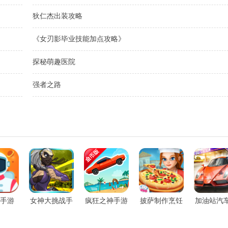
狄仁杰出装攻略
《女刃影毕业技能加点攻略》
探秘萌趣医院
强者之路
手游
女神大挑战手
疯狂之神手游
披萨制作烹饪
加油站汽
游
手游
洗沙龙3D