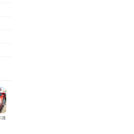
车清
手游