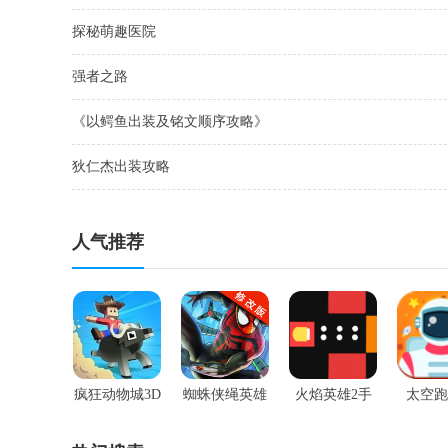
探秘萌趣医院
强者之路
《以鳄鱼出装及铭文顺序攻略》
狄仁杰出装攻略
人气推荐
疯狂动物城3D
蜘蛛侠绳英雄
火焰英雄2手
太空跑
手游
手游
游