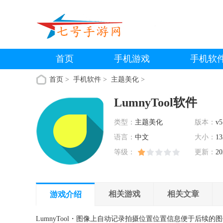
首页
手机游戏
手机软
首页
>
手机软件
>
主题美化
>
LumnyTool软件
类型：
主题美化
版本：
v5
语言：
中文
大小：
13
等级：
更新：
20
相关游戏
相关文章
游戏介绍
LumnyTool・图像上自动记录拍摄位置位置信息便于后续的图像分类。